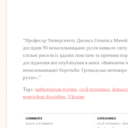
“Професор Університету Джонса Гопкінса Мачей 
дослідив 50 ненасильницьких рухів навколо світ
спільні риси всіх вдалих повстань та причини пор
дослідження він опублікував в книзі «Вивчаючи 
ненасильницької боротьби: Громадська непокора
рухах».”
Tags:
authoritarian regime
,
civil resistance
,
democra
nonviolent discipline
,
Ukraine
COMMENTS
CATEGORIES
Leave a Comment
civil resistance
,
dem