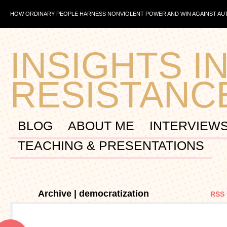
HOW ORDINARY PEOPLE HARNESS NONVIOLENT POWER AND WIN AGAINST A
INSIGHTS IN
RESISTANC
BLOG
ABOUT ME
INTERVIEW
TEACHING & PRESENTATIONS
Archive | democratization
RSS 