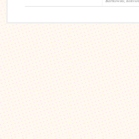
Bartkowski
,
nonviol