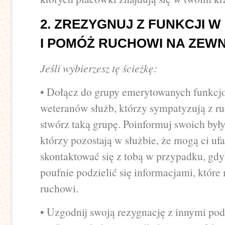
2. ZREZYGNUJ Z FUNKCJI W
I POMÓŻ RUCHOWI NA ZEW
Jeśli wybierzesz tę ścieżkę:
• Dołącz do grupy emerytowanych funkcjo
weteranów służb, którzy sympatyzują z r
stwórz taką grupę. Poinformuj swoich był
którzy pozostają w służbie, że mogą ci ufa
skontaktować się z tobą w przypadku, gdy
poufnie podzielić się informacjami, któr
ruchowi.
• Uzgodnij swoją rezygnację z innymi po