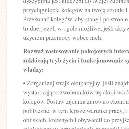
dyscyplina jest kluczem do twojej zdolnoś
przyciągnięcia kolegów na twoją stronie i 
Przekonać kolegów, aby stanęli po stronie
trudne, jeżeli w ogóle możliwe, jeśli akty
użyciem przemocy wobec nich.
Rozważ zastosowanie pokojowych interw
zakłócają tryb życia i funkcjonowanie 
władzy:
• Zorganizuj strajk okupacyjny, jeśli znajd
wystarczająco zwolenników tej akcji wśr
kolegów. Postaw żądania zarówno ekonomi
polityczne, w tym lepsze warunki pracy, i
obliskich, krewnych i obywateli do przyjś
miejsca pracy, przyniesienia żywności i p