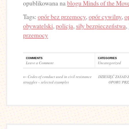
opublikowana na
blogu Minds of the Mo
Tags:
opór bez przemocy
,
opór cywilny
,
o
obywatelski
,
policja
,
siły bezpieczeństwa
,
przemocy
COMMENTS
CATEGORIES
Leave a Comment
Uncategorized
←
Codes of conduct used in civil resistance
DZIESIĘĆ ZASAD
struggles – selected examples
OPORU PRZ