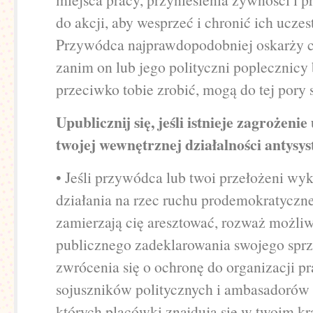
do akcji, aby wesprzeć i chronić ich uczes
Przywódca najprawdopodobniej oskarży ci
zanim on lub jego polityczni poplecznicy
przeciwko tobie zrobić, mogą do tej pory 
Upublicznij się, jeśli istnieje zagrożeni
twojej wewnętrznej działalności antysy
• Jeśli przywódca lub twoi przełożeni wyk
działania na rzec ruchu prodemokratyczne
zamierzają cię aresztować, rozważ możli
publicznego zadeklarowania swojego sprz
zwrócenia się o ochronę do organizacji p
sojuszników politycznych i ambasadorów 
których placówki znajdują się w twoim kr