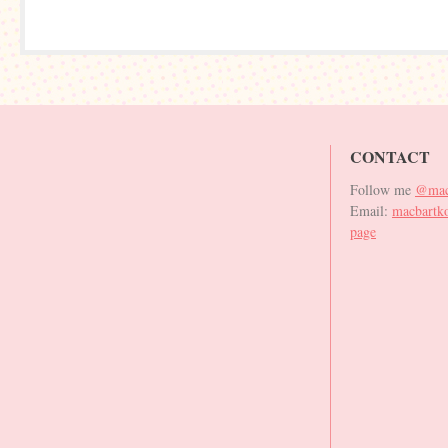
CONTACT
Follow me
@mac
Email:
macbartk
page