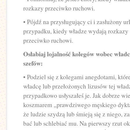
rozkazy przeciwko ruchowi.
• Pójdź na przysługujący ci i zasłużony u
przypadku, kiedy władze wydają rozkazy
przeciwko ruchowi.
Osłabiaj lojalność kolegów wobec władcy
szefów:
• Podziel się z kolegami anegdotami, któ
władcę lub przełożonych lizusów tej wład
przypadkowo usłyszałeś je. Jak dobrze wi
koszmarem „prawdziwego męskiego dyktato
że ludzie szydzą lub śmieją się z niego, za
bać lub schlebiać mu. Na pierwszy rzut o