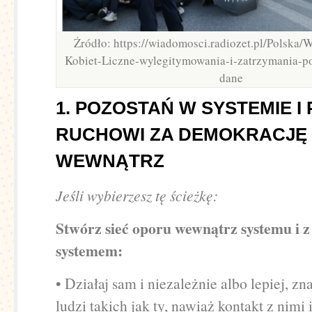
Żródło: https://wiadomosci.radiozet.pl/Polska/
Kobiet-Liczne-wylegitymowania-i-zatrzymania-po
dane
1. POZOSTAŃ W SYSTEMIE I
RUCHOWI ZA DEMOKRACJĘ
WEWNĄTRZ
Jeśli wybierzesz tę ścieżkę:
Stwórz sieć oporu wewnątrz systemu i 
systemem:
• Działaj sam i niezależnie albo lepiej, z
ludzi takich jak ty, nawiąż kontakt z nimi 