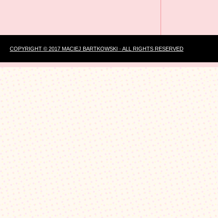
COPYRIGHT © 2017 MACIEJ BARTKOWSKI · ALL RIGHTS RESERVED