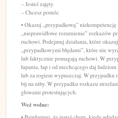
– Jesteś zajęty
– Chcesz pomóc
• Okazuj „przypadkową” niekompetencję 
„nieprawidłowe rozumienie” rozkazów p
ruchowi. Podejmuj działania, które okazuj
„przypadkowymi błędami”, które nie wyr
lub faktycznie pomagają ruchowi. W prz
łapania, łap i od niechcącego daj ludzio
lub za rogiem wypuszczaj. W przypadku r
bij na niby. W przypadku rozkazu strzelan
głowami protestujących.
Weź wolne:
• Poinformuj, że jesteś chory, kiedy władz