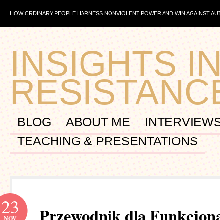
HOW ORDINARY PEOPLE HARNESS NONVIOLENT POWER AND WIN AGAINST A
INSIGHTS IN
RESISTANC
BLOG
ABOUT ME
INTERVIEW
TEACHING & PRESENTATIONS
23
Przewodnik dla Funkcjon
NOV