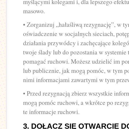
myślącymi kolegami i, dla lepszego efektu
masowo.
• Zorganizuj „hałaśliwą rezygnację”, w t
oświadczenie w socjalnych sieciach, potę
działania przywódcy i zachęcające koleg
twoje ślady lub do pozostania w systemie 
pomagać ruchowi. Możesz udzielić im por
lub publicznie, jak mogą pomóc, w tym po
nimi informacjami zawartymi w tym prze
• Przed rezygnacją zbierz wszystkie infor
mogą pomóc ruchowi, a wkrótce po rezyg
te informacje ruchowi.
3. DOŁĄCZ SIĘ OTWARCIE 