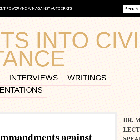
NT POWER AND WIN AGAINST AUTOCRATS
TS INTO CIVI
TANCE
INTERVIEWS
WRITINGS
ENTATIONS
DR. 
LECT
commandments against
SPEA