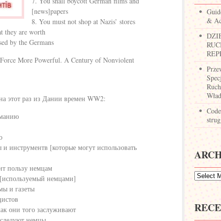
7. You shall boycott German films and
[news]papers
Guid
& Ac
8. You must not shop at Nazis’ stores
at they are worth
DZI
ased by the Germans
RUC
REP
Force More Powerful. A Century of Nonviolent
Prze
Spec
Ruch
Wład
 на этот раз из Дании времен WW2:
Codes
рманию
strug
о
и инструментв [которые могут использовать
ARCH
ит пользу немцам
т [используемый немцами]
мы и газеты
цистов
RECE
как они того заслуживают
еследуют немцы