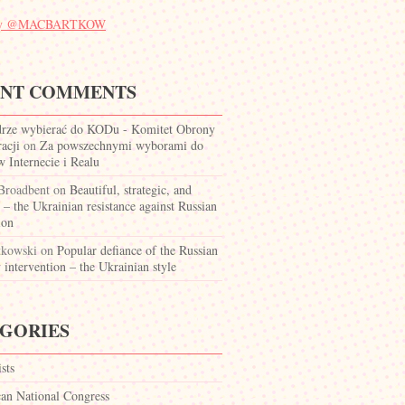
 by @MACBARTKOW
ENT COMMENTS
drze wybierać do KODu - Komitet Obrony
acji
on
Za powszechnymi wyborami do
Internecie i Realu
 Broadbent
on
Beautiful, strategic, and
c – the Ukrainian resistance against Russian
ion
tkowski
on
Popular defiance of the Russian
y intervention – the Ukrainian style
GORIES
ists
can National Congress