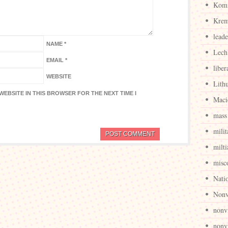
Komi
Krem
leade
NAME
*
Lech
EMAIL
*
liber
WEBSITE
Lith
WEBSITE IN THIS BROWSER FOR THE NEXT TIME I
Maci
mass 
milit
milti
misc
Nati
Nonv
nonv
nonvi