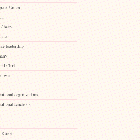
pean Union
hi
 Sharp
cide
ine leadership
many
rd Clark
id war
national organizations
national sanctions
k Kuroń