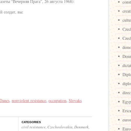
азеты “Вечерняя Прага”, 26 августа 1968):
cons
creat
й солдат, вы:
cultu
Czec
Czec
demo
Den
dicta
Dipl
dipl
direc
Danes
,
nonviolent resistance
,
occupation
,
Slovaks
Egyp
Eric
euro
CATEGORIES
civil resistance
,
Czechoslovakia
,
Denmark
,
Euro