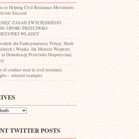
es to Helping Civil Resistance Movements
tivists Succeed
ESIĘĆ ZASAD ZWYCIĘSKIEGO
HU OPORU PRZECIWKO
RESYJNEJ WŁADZY
wodnik dla Funkcjonariuszy Policji, Służb
jalnych i Wojska. Jak Możecie Wesprzeć
 za Demokrację Przeciwko Despotycznej
zy
 of conduct used in civil resistance
gles – selected examples
IVES
NT TWITTER POSTS