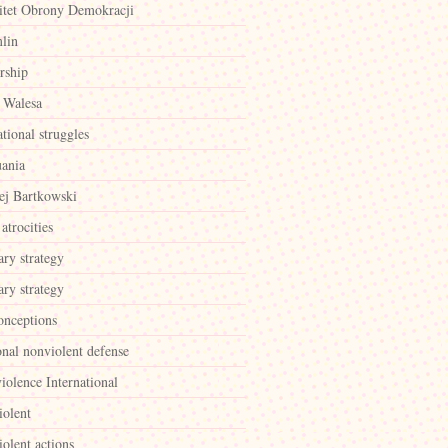
tet Obrony Demokracji
lin
rship
 Walesa
ational struggles
uania
ej Bartkowski
atrocities
ary strategy
ary strategy
onceptions
onal nonviolent defense
iolence International
iolent
olent actions