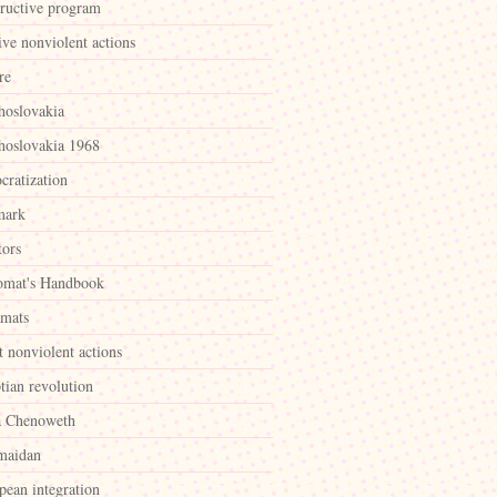
tructive program
ive nonviolent actions
re
hoslovakia
hoslovakia 1968
cratization
mark
tors
omat's Handbook
omats
t nonviolent actions
tian revolution
a Chenoweth
maidan
pean integration