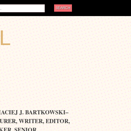
L
MACIEJ J. BARTKOWSKI–
URER, WRITER, EDITOR,
KER, SENIOR