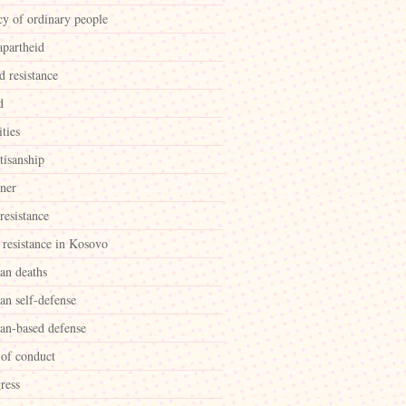
cy of ordinary people
apartheid
d resistance
d
ities
tisanship
ner
 resistance
 resistance in Kosovo
ian deaths
ian self-defense
ian-based defense
 of conduct
ress