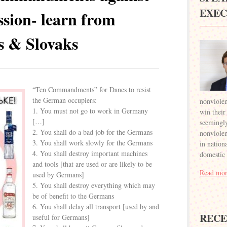
EXEC
ssion- learn from
s & Slovaks
“Ten Commandments” for Danes to resist
the German occupiers:
nonviolen
1. You must not go to work in Germany
win their
[…]
seemingly
2. You shall do a bad job for the Germans
nonviolent
3. You shall work slowly for the Germans
in nation
4. You shall destroy important machines
domestic
and tools [that are used or are likely to be
Read mor
used by Germans]
5. You shall destroy everything which may
be of benefit to the Germans
6. You shall delay all transport [used by and
RECE
useful for Germans]