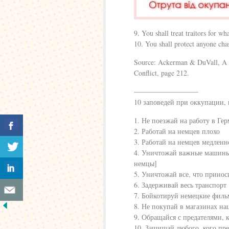
9. You shall treat traitors for wh
10. You shall protect anyone ch
Source: Ackerman & DuVall, A 
Conflict, page 212.
—————————
10 заповедей при оккупации,
1. Не поезжай на работу в Ге
2. Работай на немцев плохо
3. Работай на немцев медленн
4. Уничтожай важные машины 
немцы]
5. Уничтожай все, что принос
6. Задерживай весь транспор
7. Бойкотируй немецкие филь
8. Не покупай в магазинах на
9. Обращайся с предателями, 
10. Защищай любого, кого пр