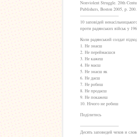
Nonviolent Struggle. 20th Centur
Publishers, Boston 2005, p. 200.
—————————
10 заповідей ненасільницьког
проти радянських військ у 196
Коли радянський солдат підхо
1. Не знаєш
2. Не переймаєшся
3. Не кажеш
4. Не маєш
5. Не знаєш як
6. Не даєш
7. Не робиш
8. Не продаєш
9. Не покажеш
10. Нічого не робиш
Поділитись
—————————
Десять заповедей чехов и сло