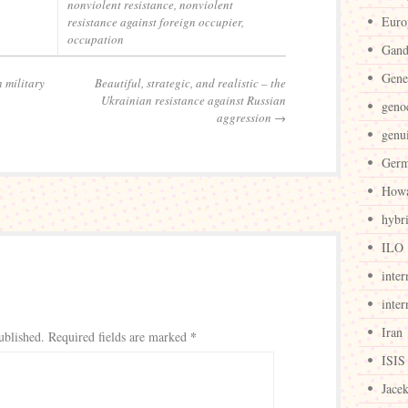
nonviolent resistance
,
nonviolent
Euro
resistance against foreign occupier
,
occupation
Gand
Gene
 military
Beautiful, strategic, and realistic – the
Ukrainian resistance against Russian
geno
aggression
→
genu
Ger
Howa
hybr
ILO
inter
inter
Iran
*
ublished.
Required fields are marked
ISIS
Jace