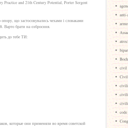
y Practice and 21th Century Potential, Porter Sergent
agen
anti-
о опору, що застосовувались чехами і словаками
arme
8. Варто брати на озброєння.
Assa
дить до тебе ТИ:
atroc
bipar
Boeh
civil
Civil
civil
civil
civil
code
Cong
ваков, которые они применяли во время советской