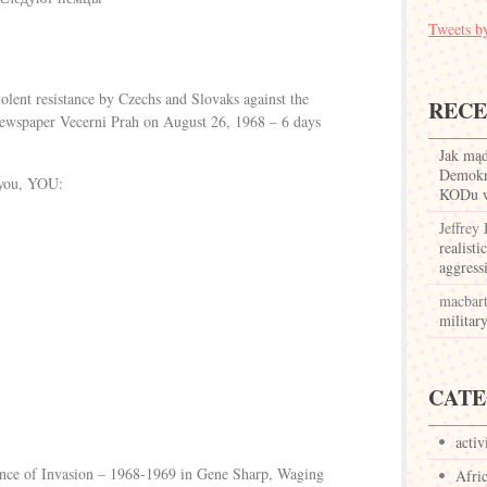
Tweets
ent resistance by Czechs and Slovaks against the
REC
 newspaper Vecerni Prah on August 26, 1968 – 6 days
Jak mą
Demokr
 you, YOU:
KODu w 
Jeffrey
realisti
aggress
macbar
militar
CATE
activ
nce of Invasion – 1968-1969 in Gene Sharp, Waging
Afri