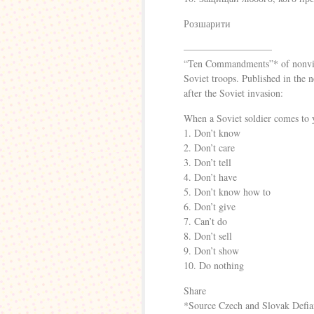
Розшарити
—————————
“Ten Commandments”* of nonviol
Soviet troops. Published in the
after the Soviet invasion:
When a Soviet soldier comes to
1. Don’t know
2. Don’t care
3. Don’t tell
4. Don’t have
5. Don’t know how to
6. Don’t give
7. Can’t do
8. Don’t sell
9. Don’t show
10. Do nothing
Share
*Source Czech and Slovak Defia